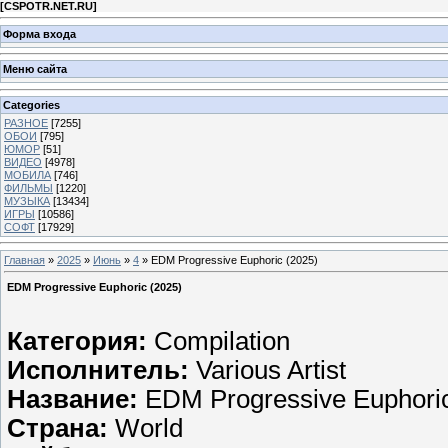
[
CSPOTR.NET.RU
]
Форма входа
Меню сайта
Categories
РАЗНОЕ
[7255]
ОБОИ
[795]
ЮМОР
[51]
ВИДЕО
[4978]
МОБИЛА
[746]
ФИЛЬМЫ
[1220]
МУЗЫКА
[13434]
ИГРЫ
[10586]
СОФТ
[17929]
Главная
»
2025
»
Июнь
»
4
» EDM Progressive Euphoric (2025)
EDM Progressive Euphoric (2025)
Категория:
Compilation
Исполнитель:
Various Artist
Название:
EDM Progressive Euphori
Страна:
World