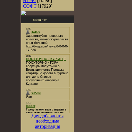
ИГРЫ
[10586]
СОФТ
[17929]
Мини-чат
Для добавления
необходима
авторизация