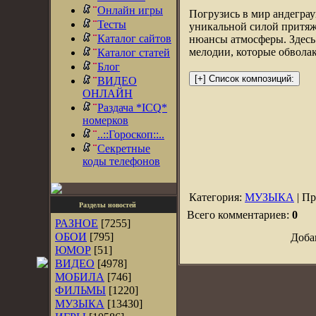
Онлайн игры
Погрузись в мир андеграу
Тесты
уникальной силой притяже
Каталог сайтов
нюансы атмосферы. Здесь
мелодии, которые обволак
Каталог статей
Блог
ВИДЕО
ОНЛАЙН
Раздача *ICQ*
номерков
..::Гороскоп::..
Секретные
коды телефонов
Категория:
МУЗЫКА
| Пр
Разделы новостей
Всего комментариев:
0
РАЗНОЕ
[7255]
ОБОИ
[795]
Доба
ЮМОР
[51]
ВИДЕО
[4978]
МОБИЛА
[746]
ФИЛЬМЫ
[1220]
МУЗЫКА
[13430]