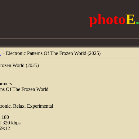
photo
E
1
» Electronic Patterns Of The Frozen World (2025)
Frozen World (2025)
ormers
erns Of The Frozen World
tronic, Relax, Experimental
:
180
 320 kbps
59:12