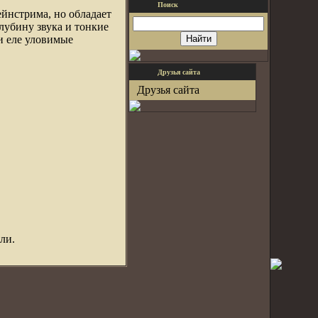
Поиск
йнстрима, но обладает
лубину звука и тонкие
и еле уловимые
Друзья сайта
Друзья сайта
ли.