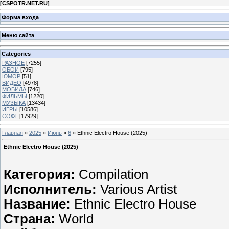
[
CSPOTR.NET.RU
]
Форма входа
Меню сайта
Categories
РАЗНОЕ
[7255]
ОБОИ
[795]
ЮМОР
[51]
ВИДЕО
[4978]
МОБИЛА
[746]
ФИЛЬМЫ
[1220]
МУЗЫКА
[13434]
ИГРЫ
[10586]
СОФТ
[17929]
Главная
»
2025
»
Июнь
»
6
» Ethnic Electro House (2025)
Ethnic Electro House (2025)
Категория:
Compilation
Исполнитель:
Various Artist
Название:
Ethnic Electro House
Страна:
World