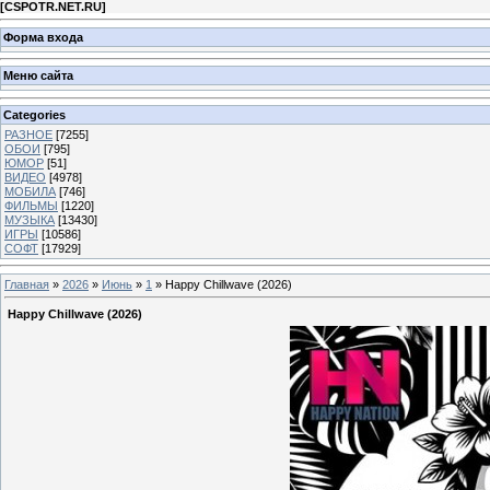
[
CSPOTR.NET.RU
]
Форма входа
Меню сайта
Categories
РАЗНОЕ
[7255]
ОБОИ
[795]
ЮМОР
[51]
ВИДЕО
[4978]
МОБИЛА
[746]
ФИЛЬМЫ
[1220]
МУЗЫКА
[13430]
ИГРЫ
[10586]
СОФТ
[17929]
Главная
»
2026
»
Июнь
»
1
» Happy Chillwave (2026)
Happy Chillwave (2026)