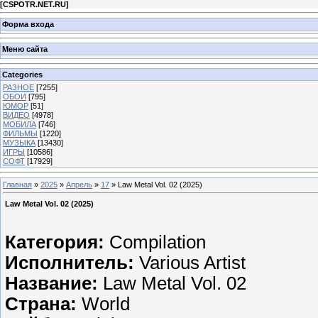
[
CSPOTR.NET.RU
]
Форма входа
Меню сайта
Categories
РАЗНОЕ
[7255]
ОБОИ
[795]
ЮМОР
[51]
ВИДЕО
[4978]
МОБИЛА
[746]
ФИЛЬМЫ
[1220]
МУЗЫКА
[13430]
ИГРЫ
[10586]
СОФТ
[17929]
Главная
»
2025
»
Апрель
»
17
» Law Metal Vol. 02 (2025)
Law Metal Vol. 02 (2025)
Категория:
Compilation
Исполнитель:
Various Artist
Название:
Law Metal Vol. 02
Страна:
World