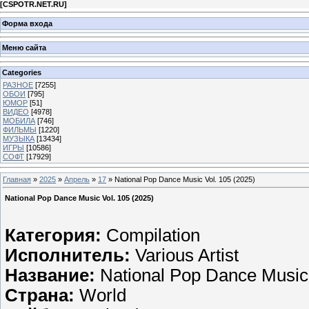
[
CSPOTR.NET.RU
]
Форма входа
Меню сайта
Categories
РАЗНОЕ
[7255]
ОБОИ
[795]
ЮМОР
[51]
ВИДЕО
[4978]
МОБИЛА
[746]
ФИЛЬМЫ
[1220]
МУЗЫКА
[13434]
ИГРЫ
[10586]
СОФТ
[17929]
Главная
»
2025
»
Апрель
»
17
» National Pop Dance Music Vol. 105 (2025)
National Pop Dance Music Vol. 105 (2025)
Категория:
Compilation
Исполнитель:
Various Artist
Название:
National Pop Dance Music 
Страна:
World