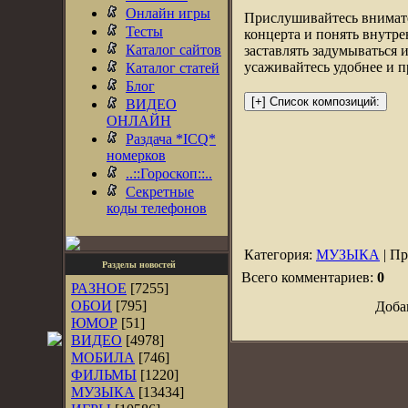
Онлайн игры
Прислушивайтесь внимате
Тесты
концерта и понять внутр
Каталог сайтов
заставлять задумываться 
усаживайтесь удобнее и п
Каталог статей
Блог
ВИДЕО
ОНЛАЙН
Раздача *ICQ*
номерков
..::Гороскоп::..
Секретные
коды телефонов
Категория:
МУЗЫКА
| Пр
Разделы новостей
Всего комментариев:
0
РАЗНОЕ
[7255]
ОБОИ
[795]
Доба
ЮМОР
[51]
ВИДЕО
[4978]
МОБИЛА
[746]
ФИЛЬМЫ
[1220]
МУЗЫКА
[13434]