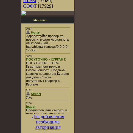
ИГРЫ
[10586]
СОФТ
[17929]
Мини-чат
Для добавления
необходима
авторизация