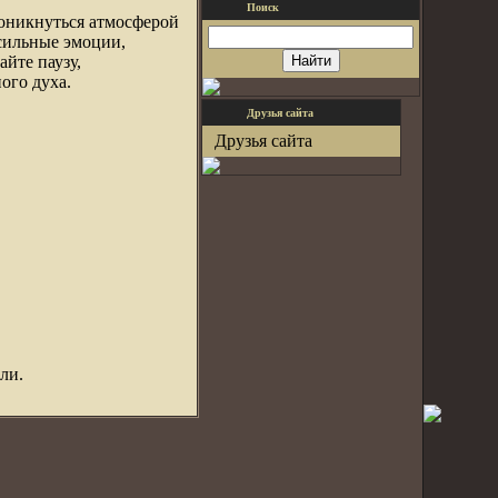
Поиск
оникнуться атмосферой
сильные эмоции,
йте паузу,
ого духа.
Друзья сайта
Друзья сайта
ли.