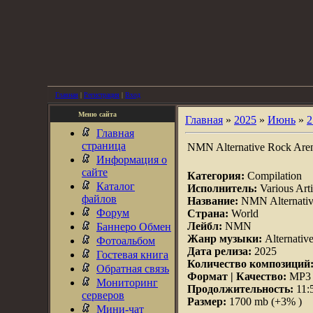
Главная
|
Регистрация
|
Вход
Меню сайта
Главная
»
2025
»
Июнь
»
2
Главная
страница
NMN Alternative Rock Aren
Информация о
сайте
Категория:
Compilation
Каталог
Исполнитель:
Various Arti
файлов
Название:
NMN Alternativ
Форум
Страна:
World
Лейбл:
NMN
Баннеро Обмен
Жанр музыки:
Alternativ
Фотоальбом
Дата релиза:
2025
Гостевая книга
Количество композиций
Обратная связь
Формат | Качество:
MP3 |
Мониторинг
Продолжительность:
11:
серверов
Размер:
1700 mb (+3% )
Мини-чат