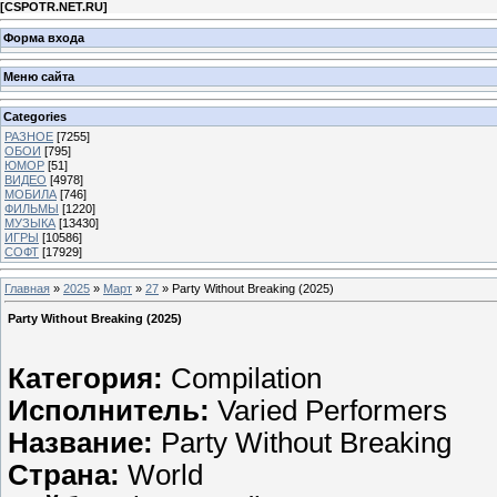
[
CSPOTR.NET.RU
]
Форма входа
Меню сайта
Categories
РАЗНОЕ
[7255]
ОБОИ
[795]
ЮМОР
[51]
ВИДЕО
[4978]
МОБИЛА
[746]
ФИЛЬМЫ
[1220]
МУЗЫКА
[13430]
ИГРЫ
[10586]
СОФТ
[17929]
Главная
»
2025
»
Март
»
27
» Party Without Breaking (2025)
Party Without Breaking (2025)
Категория:
Compilation
Исполнитель:
Varied Performers
Название:
Party Without Breaking
Страна:
World