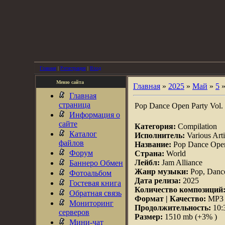
Главная
|
Регистрация
|
Вход
Меню сайта
Главная
»
2025
»
Май
»
5
»
Главная
страница
Pop Dance Open Party Vol. 
Информация о
сайте
Категория:
Compilation
Каталог
Исполнитель:
Various Arti
файлов
Название:
Pop Dance Open
Форум
Страна:
World
Лейбл:
Jam Alliance
Баннеро Обмен
Жанр музыки:
Pop, Danc
Фотоальбом
Дата релиза:
2025
Гостевая книга
Количество композиций
Обратная связь
Формат | Качество:
MP3 |
Мониторинг
Продолжительность:
10:
серверов
Размер:
1510 mb (+3% )
Мини-чат