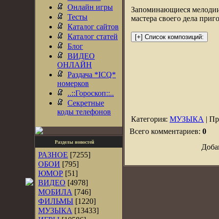
Онлайн игры
Запоминающиеся мелодии 
Тесты
мастера своего дела приг
Каталог сайтов
Каталог статей
Блог
ВИДЕО
ОНЛАЙН
Раздача *ICQ*
номерков
..::Гороскоп::..
Секретные
коды телефонов
Категория:
МУЗЫКА
| Пр
Всего комментариев:
0
Разделы новостей
Доба
РАЗНОЕ
[7255]
ОБОИ
[795]
ЮМОР
[51]
ВИДЕО
[4978]
МОБИЛА
[746]
ФИЛЬМЫ
[1220]
МУЗЫКА
[13433]