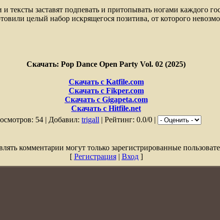
и тексты заставят подпевать и притопывать ногами каждого гос
отовили целый набор искрящегося позитива, от которого невозмо
Скачать: Pop Dance Open Party Vol. 02 (2025)
Скачать с Katfile.com
Скачать с Fikper.com
Скачать с Gigapeta.com
Скачать с Hitfile.net
осмотров: 54 | Добавил:
trigall
| Рейтинг: 0.0/0 |
влять комментарии могут только зарегистрированные пользовате
[
Регистрация
|
Вход
]