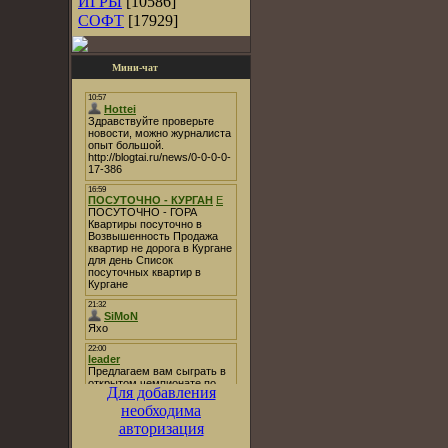
ИГРЫ
[10586]
СОФТ
[17929]
Мини-чат
Для добавления
необходима
авторизация