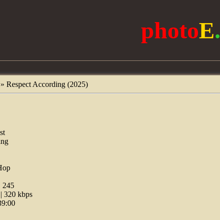
photo
E
» Respect According (2025)
st
ing
Hop
:
245
 320 kbps
39:00