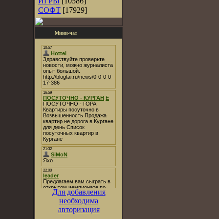
ИГРЫ
[10586]
СОФТ
[17929]
Мини-чат
Для добавления
необходима
авторизация