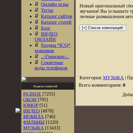
Онлайн игры
Новый оригинальный сбор
Тесты
звучания! Вы услышите т
Каталог сайтов
личные размышления авт
Каталог статей
Блог
ВИДЕО
ОНЛАЙН
Раздача *ICQ*
номерков
..::Гороскоп::..
Секретные
коды телефонов
Категория:
МУЗЫКА
| Пр
Всего комментариев:
0
Разделы новостей
РАЗНОЕ
[7255]
Доба
ОБОИ
[795]
ЮМОР
[51]
ВИДЕО
[4978]
МОБИЛА
[746]
ФИЛЬМЫ
[1220]
МУЗЫКА
[13433]