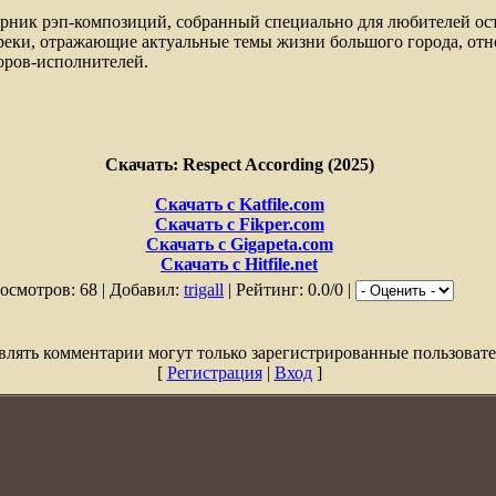
ник рэп-композиций, собранный специально для любителей ос
реки, отражающие актуальные темы жизни большого города, от
оров-исполнителей.
Скачать: Respect According (2025)
Скачать с Katfile.com
Скачать с Fikper.com
Скачать с Gigapeta.com
Скачать с Hitfile.net
осмотров: 68 | Добавил:
trigall
| Рейтинг: 0.0/0 |
влять комментарии могут только зарегистрированные пользовате
[
Регистрация
|
Вход
]