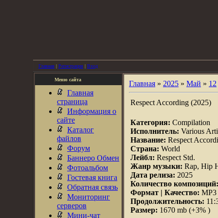
Главная
|
Регистрация
|
Вход
Меню сайта
Главная
»
2025
»
Май
»
12
Главная
страница
Respect According (2025)
Информация о
сайте
Категория:
Compilation
Каталог
Исполнитель:
Various Arti
файлов
Название:
Respect Accord
Форум
Страна:
World
Лейбл:
Respect Std.
Баннеро Обмен
Жанр музыки:
Rap, Hip 
Фотоальбом
Дата релиза:
2025
Гостевая книга
Количество композиций
Обратная связь
Формат | Качество:
MP3 |
Мониторинг
Продолжительность:
11:
серверов
Размер:
1670 mb (+3% )
Мини-чат