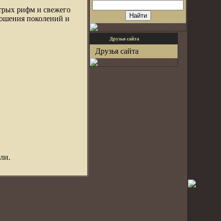
трых рифм и свежего
ношения поколений и
Друзья сайта
Друзья сайта
ли.