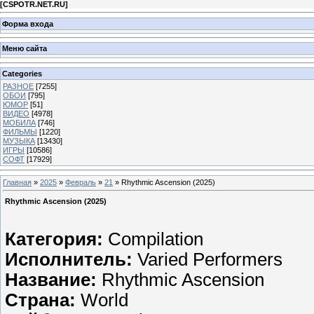
[
CSPOTR.NET.RU
]
Форма входа
Меню сайта
Categories
РАЗНОЕ
[7255]
ОБОИ
[795]
ЮМОР
[51]
ВИДЕО
[4978]
МОБИЛА
[746]
ФИЛЬМЫ
[1220]
МУЗЫКА
[13430]
ИГРЫ
[10586]
СОФТ
[17929]
Главная
»
2025
»
Февраль
»
21
» Rhythmic Ascension (2025)
Rhythmic Ascension (2025)
Категория:
Compilation
Исполнитель:
Varied Performers
Название:
Rhythmic Ascension
Страна:
World