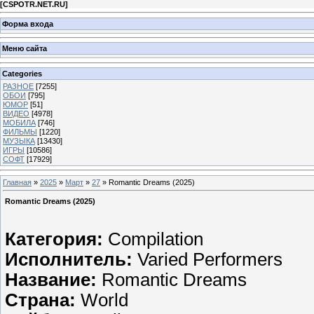
[
CSPOTR.NET.RU
]
Форма входа
Меню сайта
Categories
РАЗНОЕ
[7255]
ОБОИ
[795]
ЮМОР
[51]
ВИДЕО
[4978]
МОБИЛА
[746]
ФИЛЬМЫ
[1220]
МУЗЫКА
[13430]
ИГРЫ
[10586]
СОФТ
[17929]
Главная
»
2025
»
Март
»
27
» Romantic Dreams (2025)
Romantic Dreams (2025)
Категория:
Compilation
Исполнитель:
Varied Performers
Название:
Romantic Dreams
Страна:
World