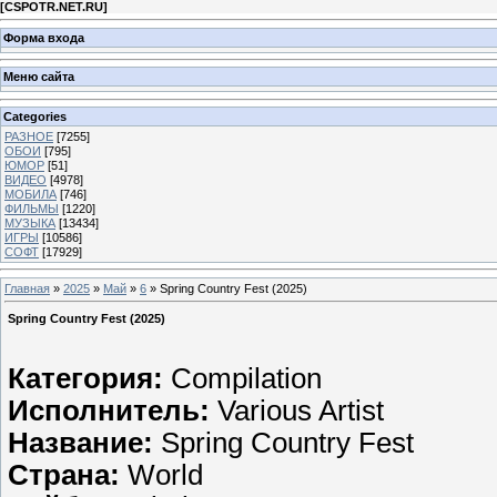
[
CSPOTR.NET.RU
]
Форма входа
Меню сайта
Categories
РАЗНОЕ
[7255]
ОБОИ
[795]
ЮМОР
[51]
ВИДЕО
[4978]
МОБИЛА
[746]
ФИЛЬМЫ
[1220]
МУЗЫКА
[13434]
ИГРЫ
[10586]
СОФТ
[17929]
Главная
»
2025
»
Май
»
6
» Spring Country Fest (2025)
Spring Country Fest (2025)
Категория:
Compilation
Исполнитель:
Various Artist
Название:
Spring Country Fest
Страна:
World