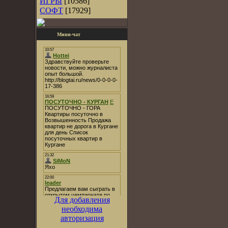
ИГРЫ
[10586]
СОФТ
[17929]
Мини-чат
Для добавления
необходима
авторизация