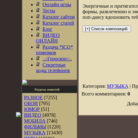
Онлайн игры
Энергичные и притягател
Тесты
формы, развлечению и эм
Каталог сайтов
поп-дансу вдохновить теб
Каталог статей
Блог
ВИДЕО
ОНЛАЙН
Раздача *ICQ*
номерков
..::Гороскоп::..
Секретные
коды телефонов
Категория:
МУЗЫКА
| Пр
Разделы новостей
Всего комментариев:
0
РАЗНОЕ
[7255]
ОБОИ
[795]
Доба
ЮМОР
[51]
ВИДЕО
[4978]
МОБИЛА
[746]
ФИЛЬМЫ
[1220]
МУЗЫКА
[13430]