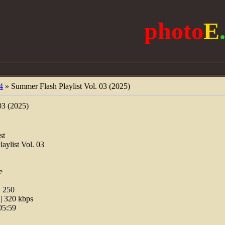
photo
E
4
» Summer Flash Playlist Vol. 03 (2025)
03 (2025)
st
aylist Vol. 03
e
:
250
 320 kbps
05:59