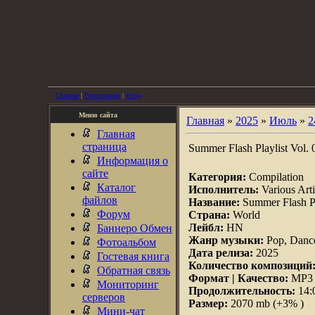
Главная
|
Регистрация
|
Вход
Меню сайта
Главная
»
2025
»
Июль
»
2
Главная
страница
Summer Flash Playlist Vol. 
Информация о
сайте
Категория:
Compilation
Каталог
Исполнитель:
Various Arti
файлов
Название:
Summer Flash Pl
Форум
Страна:
World
Лейбл:
HN
Баннеро Обмен
Жанр музыки:
Pop, Danc
Фотоальбом
Дата релиза:
2025
Гостевая книга
Количество композиций
Обратная связь
Формат | Качество:
MP3 |
Мониторинг
Продолжительность:
14:
серверов
Размер:
2070 mb (+3% )
Мини-чат