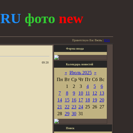
.
RU
фото
new
Приветствую Вас
Гость
|
RSS
Форма входа
09:20
Календарь новостей
«
Июль 2025
»
Пн
Вт
Ср
Чт
Пт
Сб
Вс
1
2
3
4
5
6
7
8
9
10
11
12
13
14
15
16
17
18
19
20
21
22
23
24
25
26
27
28
29
30
31
Поиск