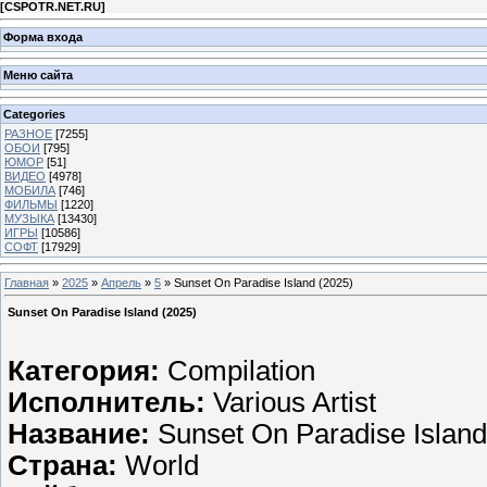
[
CSPOTR.NET.RU
]
Форма входа
Меню сайта
Categories
РАЗНОЕ
[7255]
ОБОИ
[795]
ЮМОР
[51]
ВИДЕО
[4978]
МОБИЛА
[746]
ФИЛЬМЫ
[1220]
МУЗЫКА
[13430]
ИГРЫ
[10586]
СОФТ
[17929]
Главная
»
2025
»
Апрель
»
5
» Sunset On Paradise Island (2025)
Sunset On Paradise Island (2025)
Категория:
Compilation
Исполнитель:
Various Artist
Название:
Sunset On Paradise Island
Страна:
World