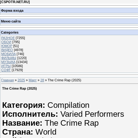
[
CSPOTR.NET.RU
]
Форма входа
Меню сайта
Categories
РАЗНОЕ
[7255]
ОБОИ
[795]
ЮМОР
[51]
ВИДЕО
[4978]
МОБИЛА
[746]
ФИЛЬМЫ
[1220]
МУЗЫКА
[13434]
ИГРЫ
[10586]
СОФТ
[17929]
Главная
»
2025
»
Март
»
28
» The Crime Rap (2025)
The Crime Rap (2025)
Категория:
Compilation
Исполнитель:
Varied Performers
Название:
The Crime Rap
Страна:
World