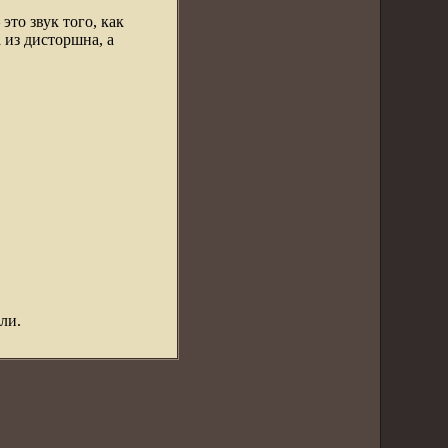
это звук того, как
 из дисторшна, а
ли.