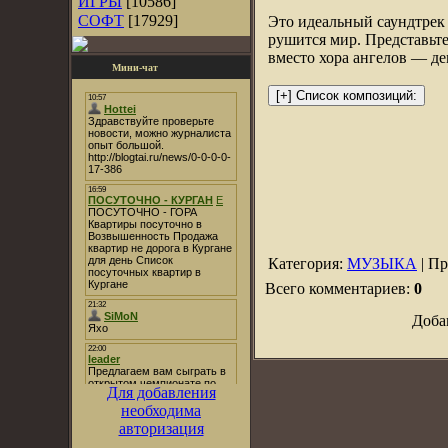
ИГРЫ
[10586]
СОФТ
[17929]
Это идеальный саундтрек 
рушится мир. Представьте
вместо хора ангелов — д
Мини-чат
Категория:
МУЗЫКА
| Пр
Всего комментариев:
0
Доба
Для добавления
необходима
авторизация