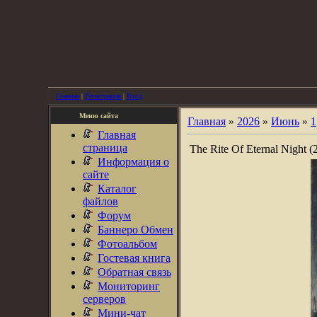
Главная
|
Регистрация
|
Вход
Меню сайта
Главная
»
2026
»
Июнь
»
1
Главная
страница
The Rite Of Eternal Night (
Информация о
сайте
Каталог
файлов
Форум
Баннеро Обмен
Фотоальбом
Гостевая книга
Обратная связь
Мониторинг
серверов
Мини-чат