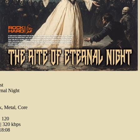
st
rnal Night
, Metal, Core
:
120
 320 kbps
18:08