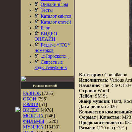
Онлайн игры
Тесты
Каталог сайтов
Каталог статей
Блог
ВИДЕО
ОНЛАЙН
Раздача *ICQ*
номерков
..::Гороскоп::..
Секретные
коды телефонов
Категория:
Compilation
Исполнитель:
Various Arti
Название:
The Rite Of Ete
Разделы новостей
Страна:
World
РАЗНОЕ
[7255]
Лейбл:
SM St.
ОБОИ
[795]
Жанр музыки:
Hard, Rock
ЮМОР
[51]
Дата релиза:
2026
ВИДЕО
[4978]
Количество композиций
МОБИЛА
[746]
Формат | Качество:
MP3 |
ФИЛЬМЫ
[1220]
Продолжительность:
08:
МУЗЫКА
[13433]
Размер:
1170 mb (+3% )