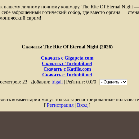
к вашему личному ночному кошмару. The Rite Of Eternal Night — 
 себе заброшенный готический собор, где вместо органа — стена
емонический скрим!
Скачать: The Rite Of Eternal Night (2026)
Скачать с Gigapeta.com
Скачать с Turbobit.net
Скачать с Katfile.com
Скачать с Torbobit.net
осмотров: 23 | Добавил:
trigall
| Рейтинг: 0.0/0 |
влять комментарии могут только зарегистрированные пользовате
[
Регистрация
|
Вход
]