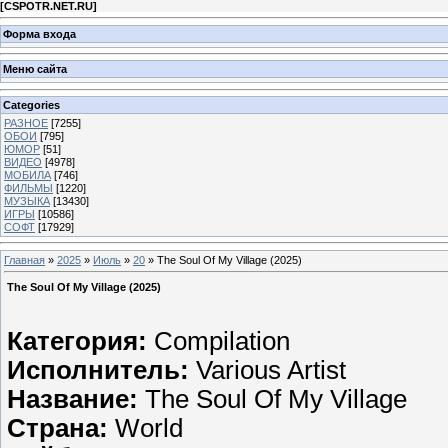
[
CSPOTR.NET.RU
]
Форма входа
Меню сайта
Categories
РАЗНОЕ
[7255]
ОБОИ
[795]
ЮМОР
[51]
ВИДЕО
[4978]
МОБИЛА
[746]
ФИЛЬМЫ
[1220]
МУЗЫКА
[13430]
ИГРЫ
[10586]
СОФТ
[17929]
Главная
»
2025
»
Июль
»
20
» The Soul Of My Village (2025)
The Soul Of My Village (2025)
Категория:
Compilation
Исполнитель:
Various Artist
Название:
The Soul Of My Village
Страна:
World