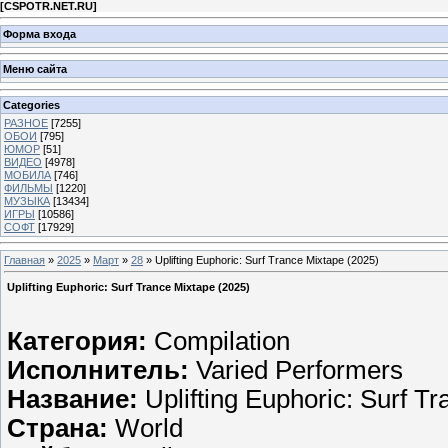
[
CSPOTR.NET.RU
]
Форма входа
Меню сайта
Categories
РАЗНОЕ
[7255]
ОБОИ
[795]
ЮМОР
[51]
ВИДЕО
[4978]
МОБИЛА
[746]
ФИЛЬМЫ
[1220]
МУЗЫКА
[13434]
ИГРЫ
[10586]
СОФТ
[17929]
Главная
»
2025
»
Март
»
28
» Uplifting Euphoric: Surf Trance Mixtape (2025)
Uplifting Euphoric: Surf Trance Mixtape (2025)
Категория:
Compilation
Исполнитель:
Varied Performers
Название:
Uplifting Euphoric: Surf T
Страна:
World