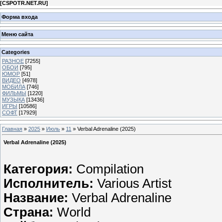
[
CSPOTR.NET.RU
]
Форма входа
Меню сайта
Categories
РАЗНОЕ
[7255]
ОБОИ
[795]
ЮМОР
[51]
ВИДЕО
[4978]
МОБИЛА
[746]
ФИЛЬМЫ
[1220]
МУЗЫКА
[13436]
ИГРЫ
[10586]
СОФТ
[17929]
Главная
»
2025
»
Июль
»
11
» Verbal Adrenaline (2025)
Verbal Adrenaline (2025)
Категория:
Compilation
Исполнитель:
Various Artist
Название:
Verbal Adrenaline
Страна:
World