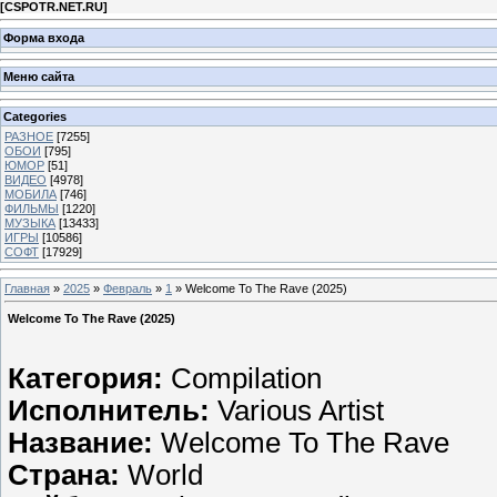
[
CSPOTR.NET.RU
]
Форма входа
Меню сайта
Categories
РАЗНОЕ
[7255]
ОБОИ
[795]
ЮМОР
[51]
ВИДЕО
[4978]
МОБИЛА
[746]
ФИЛЬМЫ
[1220]
МУЗЫКА
[13433]
ИГРЫ
[10586]
СОФТ
[17929]
Главная
»
2025
»
Февраль
»
1
» Welcome To The Rave (2025)
Welcome To The Rave (2025)
Категория:
Compilation
Исполнитель:
Various Artist
Название:
Welcome To The Rave
Страна:
World