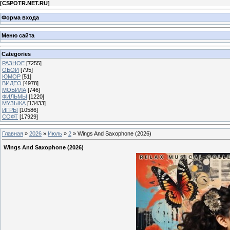
[
CSPOTR.NET.RU
]
Форма входа
Меню сайта
Categories
РАЗНОЕ
[7255]
ОБОИ
[795]
ЮМОР
[51]
ВИДЕО
[4978]
МОБИЛА
[746]
ФИЛЬМЫ
[1220]
МУЗЫКА
[13433]
ИГРЫ
[10586]
СОФТ
[17929]
Главная
»
2026
»
Июль
»
2
» Wings And Saxophone (2026)
Wings And Saxophone (2026)