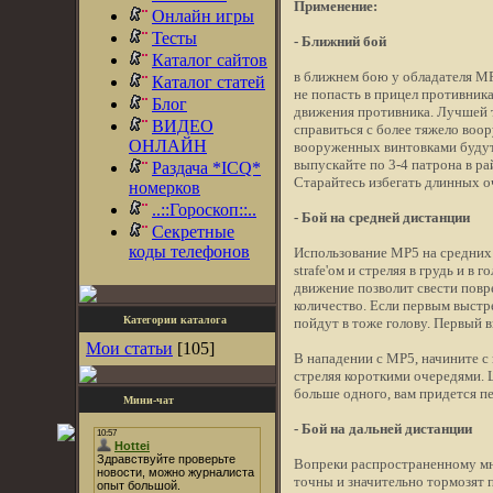
Применение:
Онлайн игры
Тесты
- Ближний бой
Каталог сайтов
в ближнем бою у обладателя MP
Каталог статей
не попасть в прицел противника
Блог
движения противника. Лучшей так
ВИДЕО
справиться с более тяжело воо
ОНЛАЙН
вооруженных винтовками будут 
выпускайте по 3-4 патрона в ра
Раздача *ICQ*
Старайтесь избегать длинных о
номерков
..::Гороскоп::..
- Бой на средней дистанции
Секретные
коды телефонов
Использование MP5 на средних 
strafe'ом и стреляя в грудь и в
движение позволит свести повре
количество. Если первым выстре
Категории каталога
пойдут в тоже голову. Первый в
Мои статьи
[105]
В нападении с MP5, начините с 
стреляя короткими очередями. 
больше одного, вам придется п
Мини-чат
- Бой на дальней дистанции
Вопреки распространенному мне
точны и значительно тормозят 