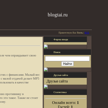
blogtai.ru
Приветствую Вас
Гость
|
RSS
Форма входа
Поиск
боле чем оправдывает свою
стях с финансами. Малый вес
Друзья сайта
 с малой отдачей делает MP5
Друзья сайта
ользовать в качестве
Статистика
енно противнику в
о это такое. Также не стоит
мому.
Онлайн всего:
1
Гостей:
1