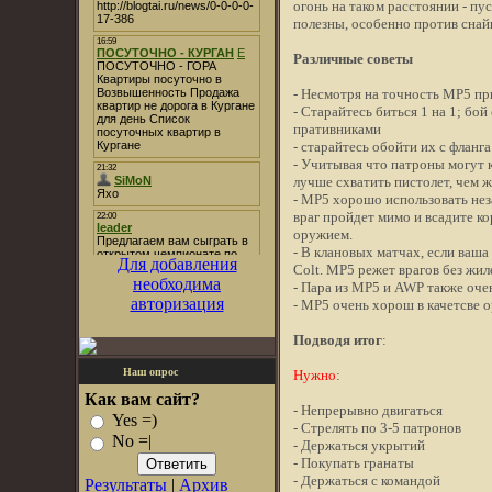
огонь на таком расстоянии - п
полезны, особенно против снай
Различные советы
- Несмотря на точность МР5 при
- Старайтесь биться 1 на 1; бой
пративниками
- старайтесь обойти их с фланг
- Учитывая что патроны могут к
лучше схватить пистолет, чем ж
- MP5 хорошо использовать нез
враг пройдет мимо и всадите к
оружием.
- В клановых матчах, если ваш
Для добавления
Colt. МР5 режет врагов без жил
необходима
- Пара из MP5 и AWP также оче
авторизация
- MP5 очень хорош в качетсве 
Подводя итог
:
Наш опрос
Нужно
:
Как вам сайт?
- Непрерывно двигаться
Yes =)
- Стрелять по 3-5 патронов
No =|
- Держаться укрытий
- Покупать гранаты
- Держаться с командой
Результаты
|
Архив