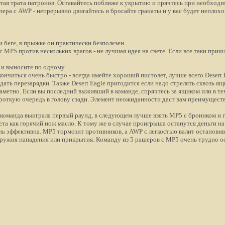
устая трата патронов. Оставайтесь поближе к укрытию и прячтесь при необход
пера с AWP - непрерывно двигайтесь и бросайте гранаты и у вас будет неплох
 беге, в прыжке он практически безполезен.
 с MP5 против нескольких врагов - не лучшая идея на свете. Если все таки при
а и выносите по одному.
ончиться очень быстро - всегда имейте хороший пистолет, лучше всего Desert
дать перезарядки. Также Desert Eagle пригодится если надо стрелять сквозь ящ
аметно. Если вы последний выживший в команде, спрячтесь за ящиком или в те
ороткую очередь в голову сзади. Элемент неожиданности даст вам преимущест
а команда выиграла первый раунд, в следующем лучше взять MP5 с броником и 
ета как горячий нож масло. К тому же в случае проигрыша останутся деньги н
нь эффективна. MP5 тормозит противников, а AWP с легкостью валит останов
оружия нападения или прикрытия. Команду из 5 рашеров с MP5 очень трудно о