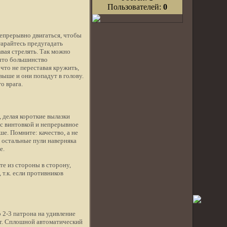
Пользователей:
0
непрерывно двигаться, чтобы
тарайтесь предугадать
авая стрелять. Так можно
 что большинство
что не переставая кружить,
выше и они попадут в голову.
о врага.
 делая короткие вылазки
а с винтовкой и непрерывное
е. Помните: качество, а не
- остальные пули наверняка
че.
те из стороны в сторону,
т.к. если противников
 2-3 патрона на удивление
ет. Сплошной автоматический