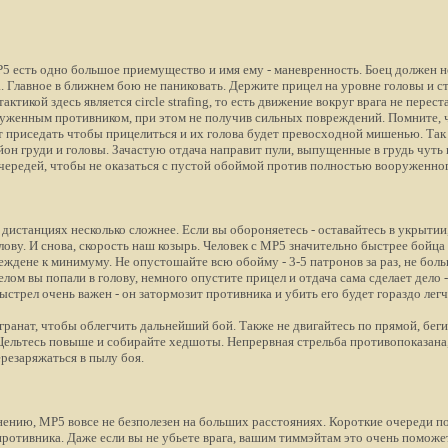
5 есть одно большое приемущество и имя ему - маневренность. Боец должен 
. Главное в ближнем бою не паниковать. Держите прицел на уровне головы и с
тикой здесь является circle strafing, то есть движение вокруг врага не перест
руженным противником, при этом не получив сильных повреждений. Помните,
приседать чтобы прицелиться и их голова будет превосходной мишенью. Так 
йон груди и головы. Зачастую отдача направит пули, выпущенные в грудь чуть 
чередей, чтобы не оказаться с пустой обоймой против полностью вооруженног
дистанциях несколько сложнее. Если вы обороняетесь - оставайтесь в укрытии,
 голову. И снова, скорость наш козырь. Человек с МР5 значительно быстрее бойц
ждене к минимуму. Не опустошайте всю обойму - 3-5 патронов за раз, не больш
лом вы попали в голову, немного опустите прицел и отдача сама сделает дело 
ыстрел очень важен - он затормозит противника и убить его будет гораздо лег
гранат, чтобы облегчить дальнейший бой. Также не двигайтесь по прямой, беги
Цельтесь повыше и собирайте хедшоты. Непрервная стрельба противопоказана, 
ерезаряжаться в пылу боя.
нию, MP5 вовсе не безполезен на больших расстояниях. Короткие очереди по
противника. Даже если вы не убьете врага, вашим тиммэйтам это очень помож