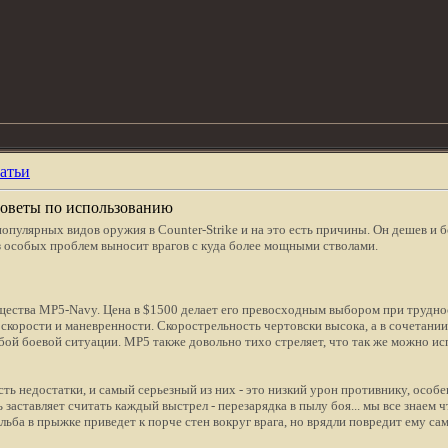
атьи
 советы по использованию
популярных видов оружия в Counter-Strike и на это есть причины. Он дешев и 
з особых проблем выносит врагов с куда более мощными стволами.
щества MP5-Navy. Цена в $1500 делает его превосходным выбором при трудно
 скорости и маневренности. Скорострельность чертовски высока, а в сочетании
ой боевой ситуации. МР5 также довольно тихо стреляет, что так же можно исп
ть недостатки, и самый серьезный из них - это низкий урон противнику, особ
заставляет считать каждый выстрел - перезарядка в пылу боя... мы все знаем чт
ельба в прыжке приведет к порче стен вокруг врага, но врядли повредит ему са