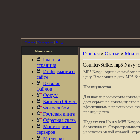
Главная
|
Регистрация
|
Вход
Меню сайта
Главная
»
Статьи
»
Мои ст
Главная
Counter-Strike. mp5 Navy:
страница
Информация о
MP5 Navy - однин из наиболее 
сайте
цену. В хороших руках МР5 бе
Каталог
Преимущества
файлов
Форум
Для начала рассмотрим приему
Баннеро Обмен
дает серьезное приемущество в
эффективным в практически люб
Фотоальбом
преимущества.
Гостевая книга
Обратная связь
Недостатки
Но и у MP5-Navy ес
Мониторинг
бронежилете. Скорострельность 
серверов
увлекаться малой отдачей - стр
Мини-чат