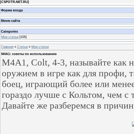
[
CSPOTR.NET.RU
]
Форма входа
Меню сайта
Categories
Мои статьи
[105]
Главная
»
Статьи
»
Мои статьи
M4A1: советы по использованию
M4A1, Colt, 4-3, называйте как
оружием в игре как для профи, 
боец, играющий более или менее
гораздо лучше с Кольтом, чем с
Давайте же разберемся в причин