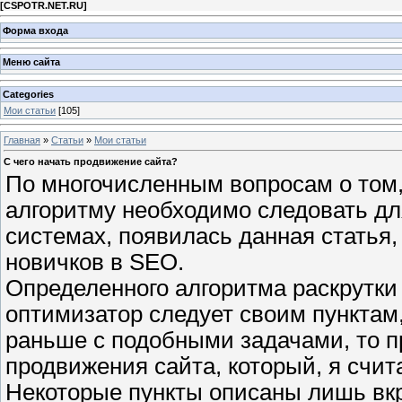
[
CSPOTR.NET.RU
]
Форма входа
Меню сайта
Categories
Мои статьи
[105]
Главная
»
Статьи
»
Мои статьи
С чего начать продвижение сайта?
По многочисленным вопросам о том, 
алгоритму необходимо следовать дл
системах, появилась данная статья,
новичков в SEO.
Определенного алгоритма раскрутки 
оптимизатор следует своим пунктам,
раньше с подобными задачами, то 
продвижения сайта, который, я счи
Некоторые пункты описаны лишь вкр