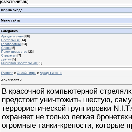
[
CSPOTR.NET.RU
]
Форма входа
Меню сайта
Categories
Аркады и экшн
[86]
Настольные
[14]
Головоломки
[64]
Слова
[5]
Поиск предметов
[23]
Стратегии
[7]
Другие
[5]
Многопользовательские
[9]
Главная
»
Онлайн игры
»
Аркады и экшн
АвиаНалет 2
В красочной компьютерной стрелялк
предстоит уничтожить шестую, саму
террористической группировки N.I.T.
охраняет не только легкая бронетехн
огромные танки-крепости, которые 