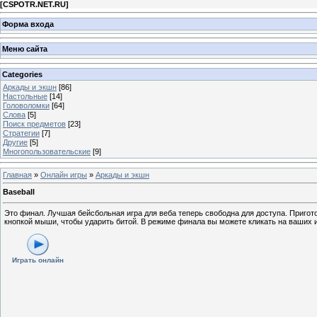
[
CSPOTR.NET.RU
]
Форма входа
Меню сайта
Categories
Аркады и экшн
[86]
Настольные
[14]
Головоломки
[64]
Слова
[5]
Поиск предметов
[23]
Стратегии
[7]
Другие
[5]
Многопользовательские
[9]
Главная
»
Онлайн игры
»
Аркады и экшн
Baseball
Это финал. Лучшая бейсбольная игра для веба теперь свободна для доступа. Приго
кнопкой мыши, чтобы ударить битой. В режиме финала вы можете кликать на ваших и
Играть онлайн