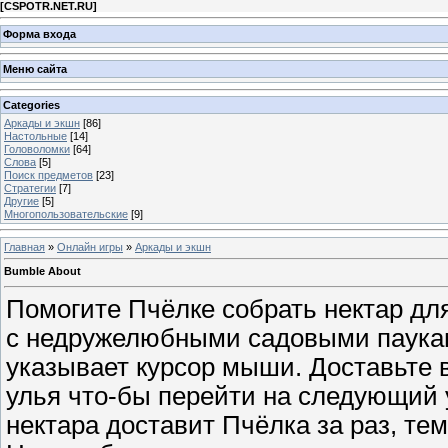
[
CSPOTR.NET.RU
]
Форма входа
Меню сайта
Categories
Аркады и экшн
[86]
Настольные
[14]
Головоломки
[64]
Слова
[5]
Поиск предметов
[23]
Стратегии
[7]
Другие
[5]
Многопользовательские
[9]
Главная
»
Онлайн игры
»
Аркады и экшн
Bumble About
Помогите Пчёлке собрать нектар для
с недружелюбными садовыми пауками
указывает курсор мыши. Доставьте 
улья что-бы перейти на следующий
нектара доставит Пчёлка за раз, те