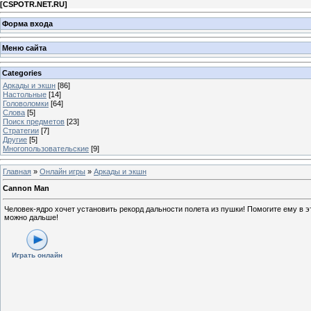
[
CSPOTR.NET.RU
]
Форма входа
Меню сайта
Categories
Аркады и экшн
[86]
Настольные
[14]
Головоломки
[64]
Слова
[5]
Поиск предметов
[23]
Стратегии
[7]
Другие
[5]
Многопользовательские
[9]
Главная
»
Онлайн игры
»
Аркады и экшн
Cannon Man
Человек-ядро хочет установить рекорд дальности полета из пушки! Помогите ему в э
можно дальше!
Играть онлайн