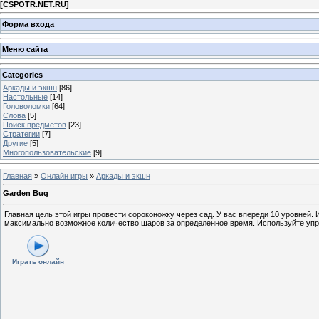
[
CSPOTR.NET.RU
]
Форма входа
Меню сайта
Categories
Аркады и экшн
[86]
Настольные
[14]
Головоломки
[64]
Слова
[5]
Поиск предметов
[23]
Стратегии
[7]
Другие
[5]
Многопользовательские
[9]
Главная
»
Онлайн игры
»
Аркады и экшн
Garden Bug
Главная цель этой игры провести сороконожку через сад. У вас впереди 10 уровней.
максимально возможное количество шаров за определенное время. Используйте упр
Играть онлайн