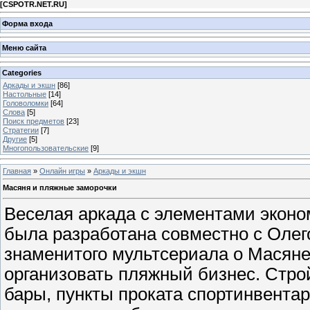
[
CSPOTR.NET.RU
]
Форма входа
Меню сайта
Categories
Аркады и экшн
[86]
Настольные
[14]
Головоломки
[64]
Слова
[5]
Поиск предметов
[23]
Стратегии
[7]
Другие
[5]
Многопользовательские
[9]
Главная
»
Онлайн игры
»
Аркады и экшн
Масяня и пляжные заморочки
Веселая аркада с элементами эконо
была разработана совместно с Олег
знаменитого мультсериала о Масяне
организовать пляжный бизнес. Стр
бары, пункты проката спортинвента