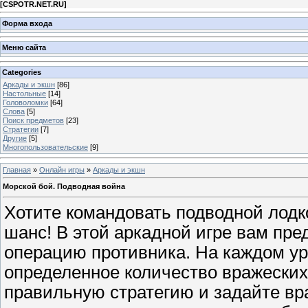
[
CSPOTR.NET.RU
]
Форма входа
Меню сайта
Categories
Аркады и экшн
[86]
Настольные
[14]
Головоломки
[64]
Слова
[5]
Поиск предметов
[23]
Стратегии
[7]
Другие
[5]
Многопользовательские
[9]
Главная
»
Онлайн игры
»
Аркады и экшн
Морской бой. Подводная война
Хотите командовать подводной лодк
шанс! В этой аркадной игре вам пре
операцию противника. На каждом у
определенное количество вражеских
правильную стратегию и задайте вра