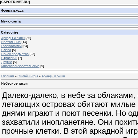
[
CSPOTR.NET.RU
]
Форма входа
Меню сайта
Categories
Аркады и экшн
[86]
Настольные
[14]
Головоломки
[64]
Слова
[5]
Поиск предметов
[23]
Стратегии
[7]
Другие
[5]
Многопользовательские
[9]
Главная
»
Онлайн игры
»
Аркады и экшн
Небесное такси
Далеко-далеко, в небе за облаками,
летающих островах обитают милые 
днями играют и поют песенки. Но о
захватили инопланетяне. Они похити
прочные клетки. В этой аркадной иг