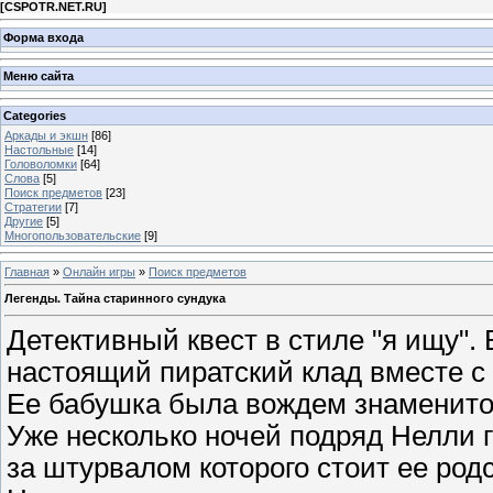
[
CSPOTR.NET.RU
]
Форма входа
Меню сайта
Categories
Аркады и экшн
[86]
Настольные
[14]
Головоломки
[64]
Слова
[5]
Поиск предметов
[23]
Стратегии
[7]
Другие
[5]
Многопользовательские
[9]
Главная
»
Онлайн игры
»
Поиск предметов
Легенды. Тайна старинного сундука
Детективный квест в стиле "я ищу".
настоящий пиратский клад вместе с
Ее бабушка была вождем знаменито
Уже несколько ночей подряд Нелли г
за штурвалом которого стоит ее род