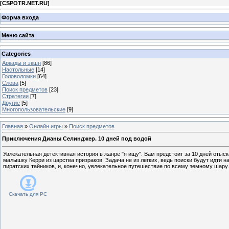
[
CSPOTR.NET.RU
]
Форма входа
Меню сайта
Categories
Аркады и экшн
[86]
Настольные
[14]
Головоломки
[64]
Слова
[5]
Поиск предметов
[23]
Стратегии
[7]
Другие
[5]
Многопользовательские
[9]
Главная
»
Онлайн игры
»
Поиск предметов
Приключения Дианы Селинджер. 10 дней под водой
Увлекательная детективная история в жанре "я ищу". Вам предстоит за 10 дней отыс
малышку Керри из царства призраков. Задача не из легких, ведь поиски будут идти н
пиратских тайников, и, конечно, увлекательное путешествие по всему земному шару.
Скачать для
PC