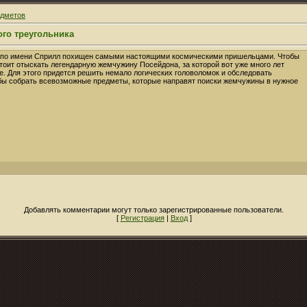
едметов
го треугольника
 по имени Сприлл похищен самыми настоящими космическими пришельцами. Чтобы
стоит отыскать легендарную жемчужину Посейдона, за которой вот уже много лет
. Для этого придется решить немало логических головоломок и обследовать
бы собрать всевозможные предметы, которые направят поиски жемчужины в нужное
Добавлять комментарии могут только зарегистрированные пользователи.
[
Регистрация
|
Вход
]