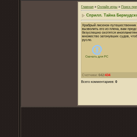
Главная
»
Онлайн игры
»
Поиск пр
Сприлл. Тайна Бермудско
Храбрый лисенок-путешественник
вызволить его из плена, вам пред
безуспешно охотятся инопланетяне
множество затонувших судов, что
русло.
Скачать для
PC
Счетчики
:
642
/
434
Всего комментариев
:
0