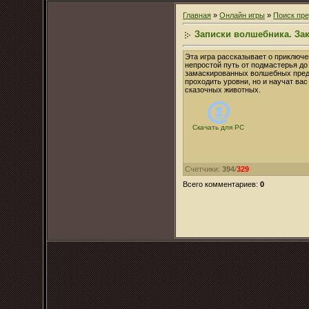
Главная
»
Онлайн игры
»
Поиск пр
Записки волшебника. За
Эта игра рассказывает о приключ
непростой путь от подмастерья до
замаскированных волшебных предм
проходить уровни, но и научат вас
сказочных животных.
Скачать для
PC
Счетчики
:
394
/
329
Всего комментариев
:
0