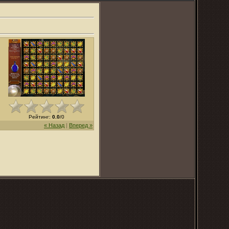
Рейтинг
:
0.0
/
0
« Назад
|
Вперед »