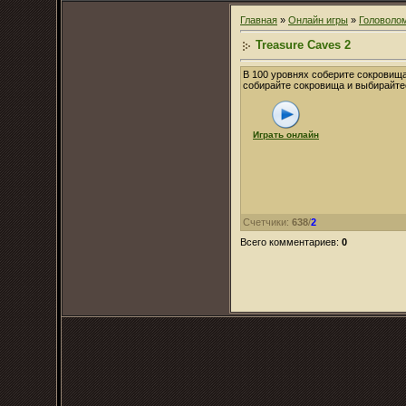
Главная
»
Онлайн игры
»
Головоло
Treasure Caves 2
В 100 уровнях соберите сокровищ
собирайте сокровища и выбирайтес
Играть онлайн
Счетчики
:
638
/
2
Всего комментариев
:
0