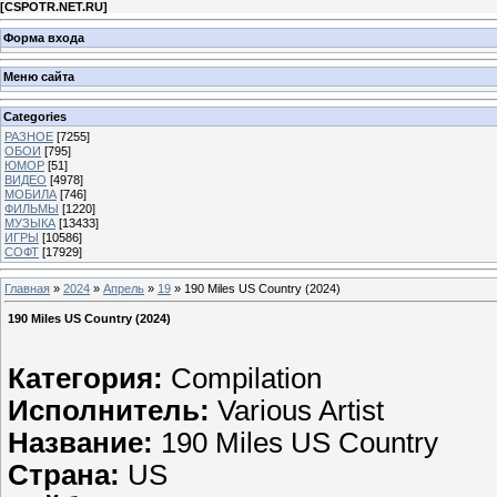
[
CSPOTR.NET.RU
]
Форма входа
Меню сайта
Categories
РАЗНОЕ
[7255]
ОБОИ
[795]
ЮМОР
[51]
ВИДЕО
[4978]
МОБИЛА
[746]
ФИЛЬМЫ
[1220]
МУЗЫКА
[13433]
ИГРЫ
[10586]
СОФТ
[17929]
Главная
»
2024
»
Апрель
»
19
» 190 Miles US Country (2024)
190 Miles US Country (2024)
Категория:
Compilation
Исполнитель:
Various Artist
Название:
190 Miles US Country
Страна:
US