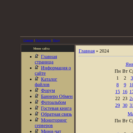
Главная
|
Регистрация
|
Вход
Меню сайта
Главная
»
2024
Главная
страница
Янв
Информация о
Пн
Вт
С
сайте
1
2
3
Каталог
файлов
8
9
1
Форум
15
16
1
Баннеро Обмен
22
23
2
Фотоальбом
29
30
3
Гостевая книга
Ма
Обратная связь
Мониторинг
Пн
Вт
С
серверов
Мини-чат