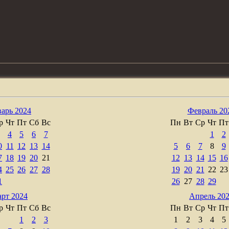
арь 2024
Февраль 20
р
Чт
Пт
Сб
Вс
Пн
Вт
Ср
Чт
Пт
4
5
6
7
1
2
0
11
12
13
14
5
6
7
8
9
7
18
19
20
21
12
13
14
15
16
4
25
26
27
28
19
20
21
22
23
1
26
27
28
29
рт 2024
Апрель 20
р
Чт
Пт
Сб
Вс
Пн
Вт
Ср
Чт
Пт
1
2
3
1
2
3
4
5