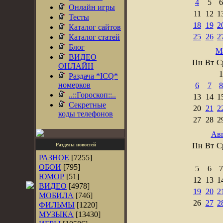
4
5
6
Онлайн игры
11
12
1
Тесты
18
19
2
Каталог сайтов
25
26
2
Каталог статей
Блог
М
ВИДЕО
Пн
Вт
С
ОНЛАЙН
1
Раздача *ICQ*
номерков
6
7
8
..::Гороскоп::..
13
14
1
Секретные
20
21
2
коды телефонов
27
28
2
Авг
Пн
Вт
С
Разделы новостей
РАЗНОЕ
[7255]
ОБОИ
[795]
5
6
7
ЮМОР
[51]
12
13
1
ВИДЕО
[4978]
19
20
2
МОБИЛА
[746]
26
27
2
ФИЛЬМЫ
[1220]
МУЗЫКА
[13430]