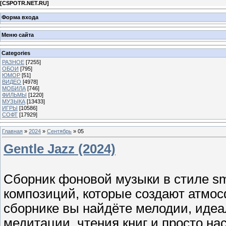
[
CSPOTR.NET.RU
]
Форма входа
Меню сайта
Categories
РАЗНОЕ
[7255]
ОБОИ
[795]
ЮМОР
[51]
ВИДЕО
[4978]
МОБИЛА
[746]
ФИЛЬМЫ
[1220]
МУЗЫКА
[13433]
ИГРЫ
[10586]
СОФТ
[17929]
Главная
»
2024
»
Сентябрь
»
05
Gentle Jazz (2024)
Сборник фоновой музыки в стиле sm
композиций, которые создают атмос
сборнике вы найдёте мелодии, идеа
медитации, чтения книг и просто н