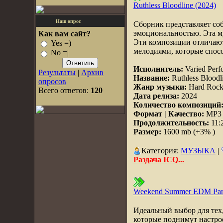
Ruthless Bloodline (2024)
Наш опрос
Сборник представляет со
эмоциональностью. Эта му
Как вам сайт?
Эти композиции отличаю
Yes =)
мелодиями, которые спосо
No =|
Исполнитель:
Varied Perf
Результаты
|
Архив
Название:
Ruthless Bloodl
опросов
Жанр музыки:
Hard Rock,
Всего ответов:
120
Дата релиза:
2024
Количество композиций
Формат | Качество:
MP3 |
Продолжительность:
11:
Размер:
1600 mb (+3% )
Категория:
МУЗЫКА
|
Раздача ICQ...
Weekend Summer EDM Part
Идеальный выбор для тех,
которые поднимут настрое