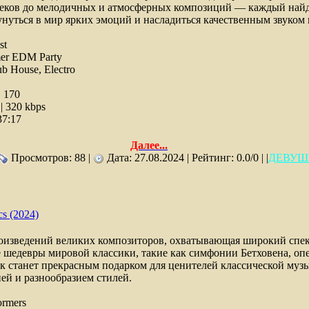
еков до мелодичных и атмосферных композиций — каждый найдё
нуться в мир ярких эмоций и насладиться качественным звуком 
st
r EDM Party
b House, Electro
:
170
 320 kbps
37:17
Далее...
Просмотров: 88 |
Дата:
27.08.2024
| Рейтинг: 0.0/0 | |
ДЕВУШ
s (2024)
оизведений великих композиторов, охватывающая широкий спек
е шедевры мировой классики, такие как симфонии Бетховена, оп
ик станет прекрасным подарком для ценителей классической му
ией и разнообразием стилей.
ormers