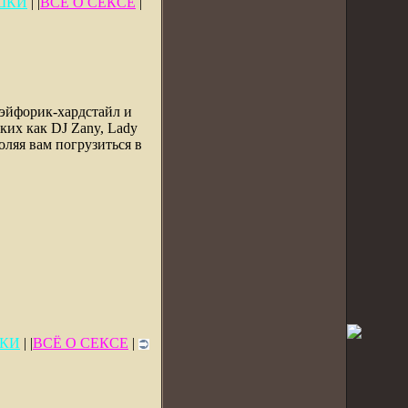
ШКИ
| |
ВСЁ О СЕКСЕ
|
 эйфорик-хардстайл и
ких как DJ Zany, Lady
оляя вам погрузиться в
КИ
| |
ВСЁ О СЕКСЕ
|