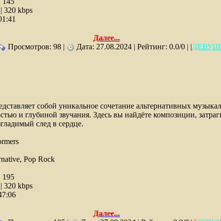
:
145
 320 kbps
01:41
Далее...
Просмотров: 98 |
Дата:
27.08.2024
| Рейтинг: 0.0/0 | |
ДЕВУШ
дставляет собой уникальное сочетание альтернативных музыка
тью и глубиной звучания. Здесь вы найдёте композиции, затр
гладимый след в сердце.
ormers
rnative, Pop Rock
:
195
 320 kbps
47:06
Далее...