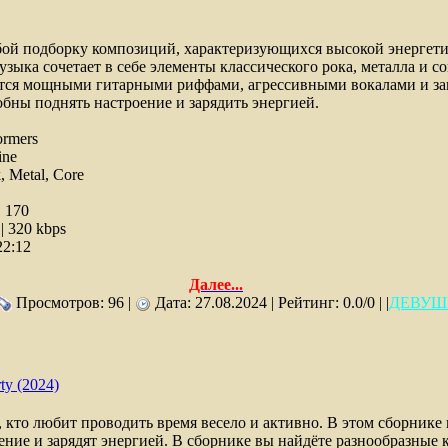
бой подборку композиций, характеризующихся высокой энергет
зыка сочетает в себе элементы классического рока, металла и с
тся мощными гитарными риффами, агрессивными вокалами и 
бны поднять настроение и зарядить энергией.
ormers
ine
 Metal, Core
:
170
 320 kbps
22:12
Далее...
Просмотров: 96 |
Дата:
27.08.2024
| Рейтинг: 0.0/0 | |
ДЕВУШ
y (2024)
 кто любит проводить время весело и активно. В этом сборнике
ние и зарядят энергией. В сборнике вы найдёте разнообразные 