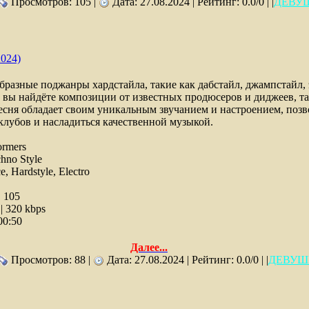
Просмотров: 105 |
Дата:
27.08.2024
| Рейтинг: 0.0/0 | |
ДЕВУ
2024)
бразные поджанры хардстайла, такие как дабстайл, джампстайл,
 вы найдёте композиции от известных продюсеров и диджеев, та
песня обладает своим уникальным звучанием и настроением, позв
клубов и насладиться качественной музыкой.
ormers
hno Style
, Hardstyle, Electro
:
105
 320 kbps
00:50
Далее...
Просмотров: 88 |
Дата:
27.08.2024
| Рейтинг: 0.0/0 | |
ДЕВУШ