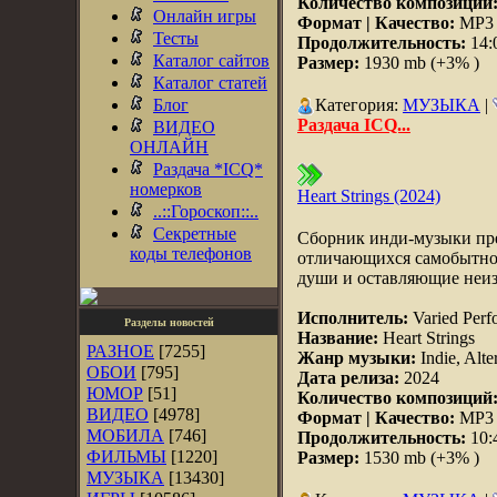
Количество композиций
Онлайн игры
Формат | Качество:
MP3 |
Тесты
Продолжительность:
14:
Каталог сайтов
Размер:
1930 mb (+3% )
Каталог статей
Блог
Категория:
МУЗЫКА
|
Раздача ICQ...
ВИДЕО
ОНЛАЙН
Раздача *ICQ*
номерков
Heart Strings (2024)
..::Гороскоп::..
Секретные
Сборник инди-музыки пре
коды телефонов
отличающихся самобытнос
души и оставляющие неиз
Исполнитель:
Varied Perf
Разделы новостей
Название:
Heart Strings
РАЗНОЕ
[7255]
Жанр музыки:
Indie, Alte
ОБОИ
[795]
Дата релиза:
2024
ЮМОР
[51]
Количество композиций
ВИДЕО
[4978]
Формат | Качество:
MP3 |
МОБИЛА
[746]
Продолжительность:
10:
ФИЛЬМЫ
[1220]
Размер:
1530 mb (+3% )
МУЗЫКА
[13430]