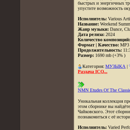
быстрых и энергичных тр
упустите возможность оку
Исполнитель:
Various Arti
Название:
Weekend Summe
Жанр музыки:
Dance, Clu
Дата релиза:
2024
Количество композиций
Формат | Качество:
MP3 |
Продолжительность:
11:
Размер:
1690 mb (+3% )
Категория:
МУЗЫКА
|
Раздача ICQ...
NMN Etudes Of The Classic
Уникальная коллекция пр
этом сборнике вы найдёт
Чайковского. Этот сборн
познакомиться с её истор
Исполнитель:
Varied Perf