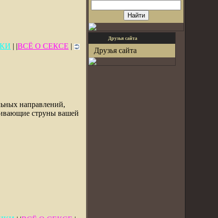
Друзья сайта
КИ
| |
ВСЁ О СЕКСЕ
|
Друзья сайта
льных направлений,
агивающие струны вашей