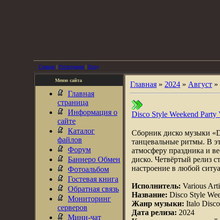
Главная
|
Регистрация
|
Вход
Меню сайта
Главная
»
2024
»
Август
»
Главная
страница
Информация о
Disco Style Weekend Party 
сайте
Каталог
Сборник диско музыки «Di
файлов
танцевальные ритмы. В эт
Форум
атмосферу праздника и в
Баннеро Обмен
диско. Четвёртый релиз 
настроение в любой ситу
Фотоальбом
Гостевая книга
Исполнитель:
Various Arti
Обратная связь
Название:
Disco Style Wee
Мониторинг
Жанр музыки:
Italo Disc
серверов
Дата релиза:
2024
Мини-чат