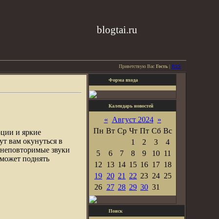
blogtai.ru
Приветствую Вас
Гость
|
RSS
Форма входа
Календарь новостей
«
Август 2024
»
Пн
Вт
Ср
Чт
Пт
Сб
Вс
оции и яркие
ут вам окунуться в
1
2
3
4
 неповторимые звуки
5
6
7
8
9
10
11
оможет поднять
12
13
14
15
16
17
18
19
20
21
22
23
24
25
26
27
28
29
30
31
Поиск