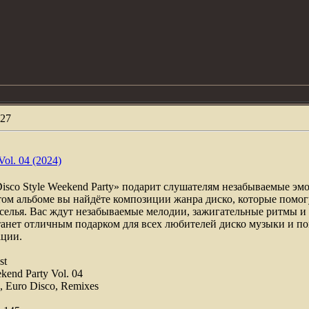
27
Vol. 04 (2024)
sco Style Weekend Party» подарит слушателям незабываемые эм
ом альбоме вы найдёте композиции жанра диско, которые помог
еселья. Вас ждут незабываемые мелодии, зажигательные ритмы и
станет отличным подарком для всех любителей диско музыки и п
ации.
st
kend Party Vol. 04
o, Euro Disco, Remixes