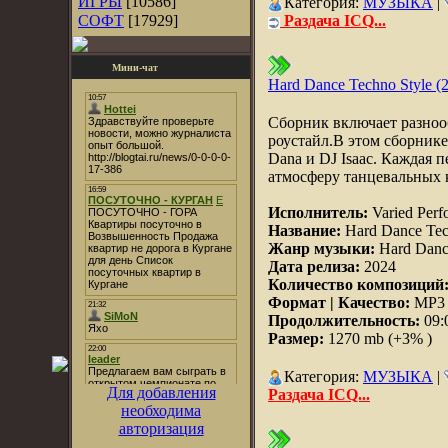
ИГРЫ
[10586]
Категория:
МУЗЫКА
|
СОФТ
[17929]
Раздача ICQ...
Мини-чат
Hard Dance Techno Style (
Сборник включает разноо
роустайл.В этом сборнике
Dana и DJ Isaac. Каждая 
атмосферу танцевальных 
Исполнитель:
Varied Perf
Название:
Hard Dance Tec
Жанр музыки:
Hard Dance
Дата релиза:
2024
Количество композиций
Формат | Качество:
MP3 |
Продолжительность:
09:
Размер:
1270 mb (+3% )
Категория:
МУЗЫКА
|
Для добавления
Раздача ICQ...
необходима
авторизация