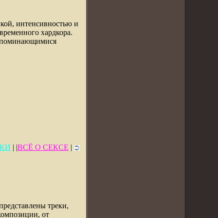
икой, интенсивностью и
овременного хардкора.
запоминающимися
КИ
| |
ВСЁ О СЕКСЕ
|
 представлены треки,
композиции, от