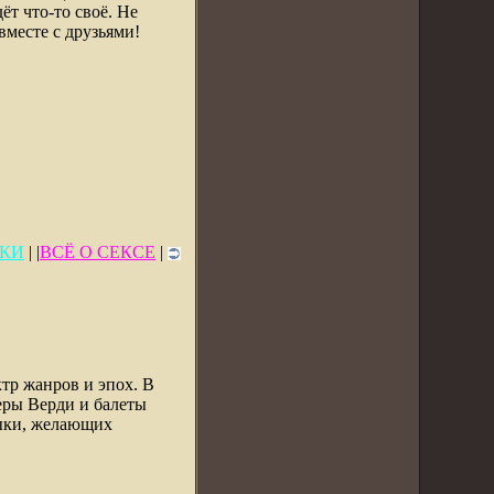
т что-то своё. Не
вместе с друзьями!
КИ
| |
ВСЁ О СЕКСЕ
|
тр жанров и эпох. В
еры Верди и балеты
зыки, желающих