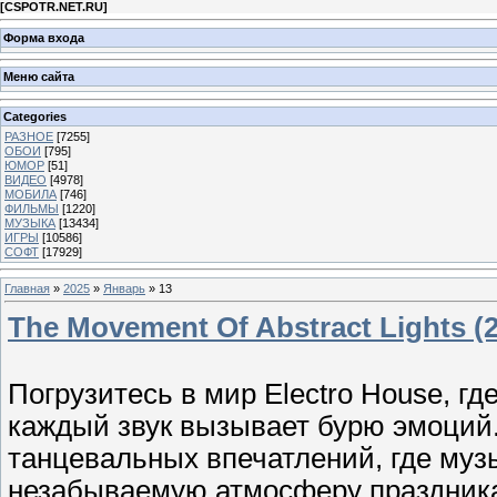
[
CSPOTR.NET.RU
]
Форма входа
Меню сайта
Categories
РАЗНОЕ
[7255]
ОБОИ
[795]
ЮМОР
[51]
ВИДЕО
[4978]
МОБИЛА
[746]
ФИЛЬМЫ
[1220]
МУЗЫКА
[13434]
ИГРЫ
[10586]
СОФТ
[17929]
Главная
»
2025
»
Январь
»
13
The Movement Of Abstract Lights (
Погрузитесь в мир Electro House, г
каждый звук вызывает бурю эмоций.
танцевальных впечатлений, где муз
незабываемую атмосферу праздник