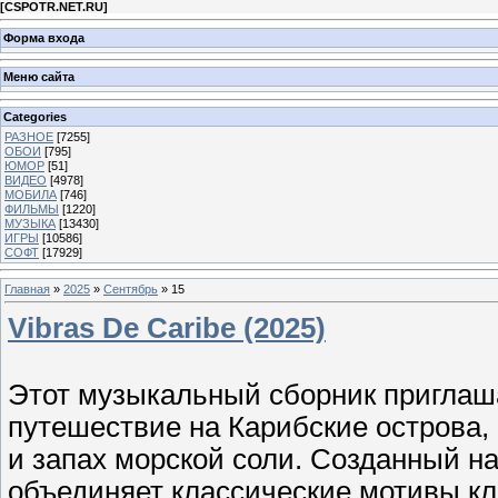
[
CSPOTR.NET.RU
]
Форма входа
Меню сайта
Categories
РАЗНОЕ
[7255]
ОБОИ
[795]
ЮМОР
[51]
ВИДЕО
[4978]
МОБИЛА
[746]
ФИЛЬМЫ
[1220]
МУЗЫКА
[13430]
ИГРЫ
[10586]
СОФТ
[17929]
Главная
»
2025
»
Сентябрь
»
15
Vibras De Caribe (2025)
Этот музыкальный сборник приглаш
путешествие на Карибские острова,
и запах морской соли. Созданный н
объединяет классические мотивы кл