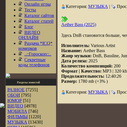
Онлайн игры
Категория:
МУЗЫКА
|
Просм
Тесты
Каталог сайтов
Каталог статей
Aether Bass (2025)
Блог
ВИДЕО
Здесь DnB становится больше, че
ОНЛАЙН
Раздача *ICQ*
Исполнитель:
Various Artist
номерков
Название:
Aether Bass
..::Гороскоп::..
Жанр музыки:
DnB, Bassline, Jun
Секретные
Дата релиза:
2025
коды телефонов
Количество композиций:
200
Формат | Качество:
MP3 | 320 kb
Продолжительность:
12:40:26
Размер:
1780 mb (+3% )
Разделы новостей
РАЗНОЕ
[7255]
Категория:
МУЗЫКА
|
Просм
ОБОИ
[795]
ЮМОР
[51]
ВИДЕО
[4978]
МОБИЛА
[746]
ФИЛЬМЫ
[1220]
МУЗЫКА
[13430]