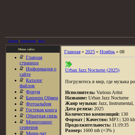
Главная
|
Регистрация
|
Вход
Меню сайта
Главная
»
2025
»
Ноябрь
»
08
Главная
страница
Информация о
Urban Jazz Nocturne (2025)
сайте
Каталог
Погрузитесь в мир, где музыка р
файлов
Форум
Исполнитель:
Various Artist
Баннеро Обмен
Название:
Urban Jazz Nocturne
Жанр музыки:
Jazz, Instrumental,
Фотоальбом
Дата релиза:
2025
Гостевая книга
Количество композиций:
130
Обратная связь
Формат | Качество:
MP3 | 320 kb
Мониторинг
Продолжительность:
11:19:35
серверов
Размер:
1600 mb (+3% )
Мини-чат