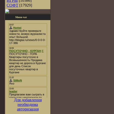
ИГРЫ
[10586]
СОФТ
[17929]
Мини-чат
Для добавления
необходима
авторизация