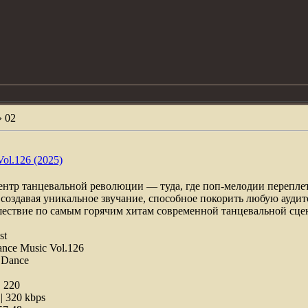
»
02
Vol.126 (2025)
ентр танцевальной революции — туда, где поп-мелодии перепле
создавая уникальное звучание, способное покорить любую аудит
ешествие по самым горячим хитам современной танцевальной сц
st
ance Music Vol.126
 Dance
:
220
 320 kbps