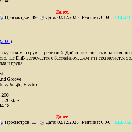
57:48
Далее...
Просмотров: 49 |
Дата:
02.12.2025
| Рейтинг: 0.0/0 | |
ДЕВУШ
(2025)
 искусством, а грув — религией. Добро пожаловать в царство не
то, где DnB встречается с басслайном, джунгл переплетается с э
ма и грува
st
nd Groove
ne, Jungle, Electro
:
200
 320 kbps
44:18
Далее...
Просмотров: 53 |
Дата:
02.12.2025
| Рейтинг: 0.0/0 | |
ДЕВУШ