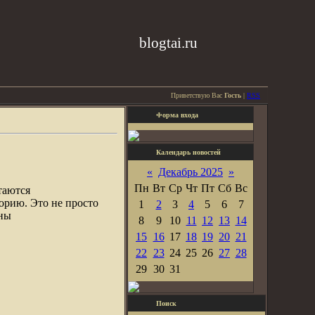
blogtai.ru
Приветствую Вас
Гость
|
RSS
Форма входа
Календарь новостей
«
Декабрь 2025
»
Пн
Вт
Ср
Чт
Пт
Сб
Вс
таются
орию. Это не просто
1
2
3
4
5
6
7
ены
8
9
10
11
12
13
14
15
16
17
18
19
20
21
22
23
24
25
26
27
28
29
30
31
Поиск