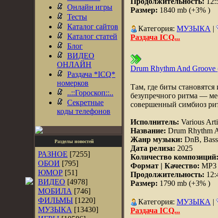
Продолжительность:
12:
Онлайн игры
Размер:
1840 mb (+3% )
Тесты
Каталог сайтов
Категория:
МУЗЫКА
|
Каталог статей
Раздача ICQ...
Блог
ВИДЕО
ОНЛАЙН
Drum Rhythm And Groove 
Раздача *ICQ*
номерков
Там, где биты становятся
..::Гороскоп::..
безупречного ритма — мес
Секретные
совершенный симбиоз рит
коды телефонов
Исполнитель:
Various Arti
Название:
Drum Rhythm A
Жанр музыки:
DnB, Bassli
Разделы новостей
Дата релиза:
2025
РАЗНОЕ
[7255]
Количество композиций
ОБОИ
[795]
Формат | Качество:
MP3 |
ЮМОР
[51]
Продолжительность:
12:
ВИДЕО
[4978]
Размер:
1790 mb (+3% )
МОБИЛА
[746]
ФИЛЬМЫ
[1220]
Категория:
МУЗЫКА
|
МУЗЫКА
[13430]
Раздача ICQ...