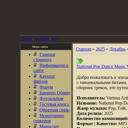
Главная
|
Регистрация
|
Вход
Меню сайта
Главная
»
2025
»
Декабрь
Главная
страница
Информация о
National Pop Dance Music 
сайте
Каталог
Добро пожаловать в эпиц
файлов
с танцевальными битами, 
Форум
сборник треков, это пут
Баннеро Обмен
Исполнитель:
Various Arti
Фотоальбом
Название:
National Pop D
Гостевая книга
Жанр музыки:
Pop, Folk,
Обратная связь
Дата релиза:
2025
Мониторинг
Количество композиций
серверов
Формат | Качество:
MP3 |
Мини-чат