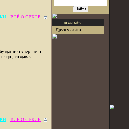
КИ
| |
ВСЁ О СЕКСЕ
|
Друзья сайта
Друзья сайта
обузданной энергии и
лектро, создавая
КИ
| |
ВСЁ О СЕКСЕ
|