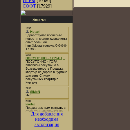
ИГРЫ
[10586]
СОФТ
[17929]
Мини-чат
Для добавления
необходима
авторизация