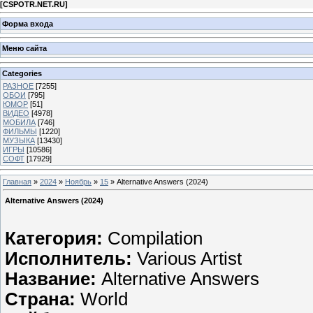
[
CSPOTR.NET.RU
]
Форма входа
Меню сайта
Categories
РАЗНОЕ
[7255]
ОБОИ
[795]
ЮМОР
[51]
ВИДЕО
[4978]
МОБИЛА
[746]
ФИЛЬМЫ
[1220]
МУЗЫКА
[13430]
ИГРЫ
[10586]
СОФТ
[17929]
Главная
»
2024
»
Ноябрь
»
15
» Alternative Answers (2024)
Alternative Answers (2024)
Категория:
Compilation
Исполнитель:
Various Artist
Название:
Alternative Answers
Страна:
World