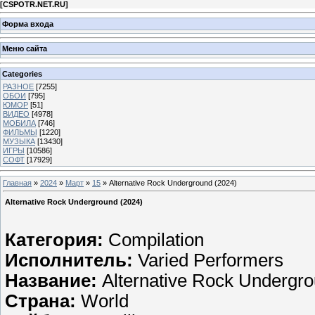
[
CSPOTR.NET.RU
]
Форма входа
Меню сайта
Categories
РАЗНОЕ
[7255]
ОБОИ
[795]
ЮМОР
[51]
ВИДЕО
[4978]
МОБИЛА
[746]
ФИЛЬМЫ
[1220]
МУЗЫКА
[13430]
ИГРЫ
[10586]
СОФТ
[17929]
Главная
»
2024
»
Март
»
15
» Alternative Rock Underground (2024)
Alternative Rock Underground (2024)
Категория:
Compilation
Исполнитель:
Varied Performers
Название:
Alternative Rock Undergr
Страна:
World