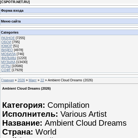
[
CSPOTR.NET.RU
]
Форма входа
Меню сайта
Categories
РАЗНОЕ
[7255]
ОБОИ
[795]
ЮМОР
[51]
ВИДЕО
[4978]
МОБИЛА
[746]
ФИЛЬМЫ
[1220]
МУЗЫКА
[13430]
ИГРЫ
[10586]
СОФТ
[17929]
Главная
»
2026
»
Март
»
22
» Ambient Cloud Dreams (2026)
Ambient Cloud Dreams (2026)
Категория:
Compilation
Исполнитель:
Various Artist
Название:
Ambient Cloud Dreams
Страна:
World