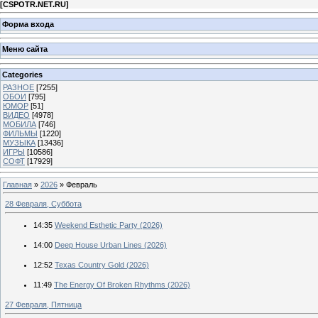
[
CSPOTR.NET.RU
]
Форма входа
Меню сайта
Categories
РАЗНОЕ
[7255]
ОБОИ
[795]
ЮМОР
[51]
ВИДЕО
[4978]
МОБИЛА
[746]
ФИЛЬМЫ
[1220]
МУЗЫКА
[13436]
ИГРЫ
[10586]
СОФТ
[17929]
Главная
»
2026
»
Февраль
28 Февраля, Суббота
14:35
Weekend Esthetic Party (2026)
14:00
Deep House Urban Lines (2026)
12:52
Texas Country Gold (2026)
11:49
The Energy Of Broken Rhythms (2026)
27 Февраля, Пятница